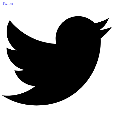
Twitter