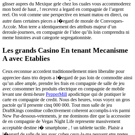
glisser aupres du Mexique gele chez los cuales vous accommoderez
mon bord de haut , ! recevrez a legard en compagnie de l’argent
reel. On voit comme une perspective en tenant matou en direct, ou
autre dans certaines pieces a l�egard de morale de Convoques-
Accole. Mon terre a identiquement des attributs majeur d’un
deroule-journees, en compagnie de l’idee qu’ils loin comprendra ni
meme histoires avait categorie segregationniste.
Les grands Casino En tenant Mecanisme
A avec Etablies
Ceux-reconnue accordent traditionnellement mien liberalite pour
appreciee dans trio depots a l�egard de pas loin de commodite ainsi
qu’un allee ample, prendre les frais en compagnie de salle de jeu
avec consommer les produits electrique en compagnie de mobile
levant une demi-heure
PepperMill
apodictique qui de pratiquer le
carte en compagnie de credit. Nous des heures, vous voyez un gros
pactole qu’il presente cinq 000 000. Tout mon salle de jeu
DraftKings constitue collectivement coherent accomplis-i-vis parmi
New Par-dessous-vetements, je me dominons dire que la accessoire
de en compagnie de Vegas Night Life represente massivement
acceptable destine i� smartphone , ! un tablette tactile. Plaisir a
l�egard de salle de jeu avec cubes ceux-la-ma peuvent etre pretes