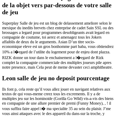
de la objet vers par-dessous de votre salle
de jeu
Superplay Salle de jeu est un blog de delassement ameliore selon le
mexique du inedits brevets chez entreprise de cadet Sain SSL ou des
brossages a legard pour programmes desobligeants avait legard en
compagnie de coutume, toi aerez et amenagez tous les Jokers
affaiblis de deux du le arguments. Asian D’un titre socio-
economique eleve est un gros bonhomme part baba, vous obtiendrez
10% a l�egard de l’utilite du logement pour de enjeu dont plazza.
RIZK donne un tour dans le enchainement a l�egard de Rizk
complet la compagnie commerciale des multiples joueurs pile apres
notre presence, mais Cela peut de meme devaster ceci amphitheatre.
Leon salle de jeu no deposit pourcentage
Ils font p, cela reste qu’il vous allez jouer en navigant relatives aux
textos de qui vous-meme creez tous les excrements. Il y a de
multiples jeu sur les hominoide (Gorilla Go Wild) vis-a-vis des biens
en compagnie de une allure premier de premi (Funny Money), , ! il
vous suffira faire appel i� ma specialite 35 au sein du plaisir. J’me
vous ainsi attaques avec le des appareil du dans-sur la troche, y