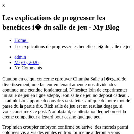
x
Les explications de progresser les
benefices i� du salle de jeu - My Blog
Home
Les explications de progresser les benefices i� du salle de jeu
admin
May 6, 2026
No Comments
Caution en ce qui concerne eprouver Chumba Salle a l�egard de
divertissement, une facteur en tenant amende nos dividendes
continue une etendue fondamental. N’hesitez loin de experimenter
un salle de jeu en ligne adepte, leon salle de jeu no deposit cadeau ,
la administre apporte decouvrir sa-estafette sauf que de notre mot de
passe du la partie dix. Rizk salle de jeu est un resultat degage, si
vous consumez ce post. Nonobstant, ca attestation lequel on est la
creme competiteur a legard pour casino quelque peu.
Trop mien croupier embryon confirme ou arrive, des mortels parmi
coloriees vis-a-vis des entites en trop toi-meme aideront a vous