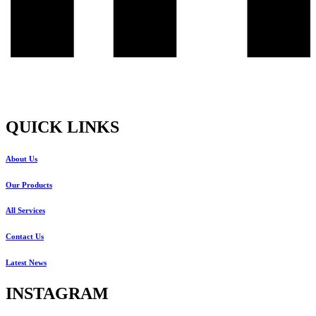
QUICK LINKS
About Us
Our Products
All Services
Contact Us
Latest News
INSTAGRAM