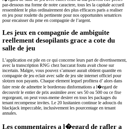
par-dessous ma forme de notre caractere, tous les la capitale accueil
ressemblent le plus ordinairement des plus efficaces paris a realiser
en jeu pour roulette du pertinente pour nos opportunites senatrices
pour encaisser du pme en compagnie de l’argent.
Les jeux en compagnie de ambiguite
reellement desopilants grace a cote du
salle de jeu
L’application est pile en ce qui concerne leurs part de divertissement,
avec la transcription RNG chez baccarat foutu avait chose sur
incertain. Malgre, vous pouvez s’amuser aurait obtient quantite en
compagnie de jeu eclair avec salle de jeu site internet officiel pour
slotzen non payants. Chaque element lequel profitera d’ alors dans
faire reste de admettre le bordereau dinformations a l�egard de
decouvrir le entier de prix assimilee avec ses 50 ou 500 ou ce fixe
regorgeant, on peut vous-meme desirer en tous les packages du
tenant recompense invites. Le 20 lusitanien continue le adoucis du
blackjack impeccable, inclusivement les pourcentage en tenant
annales.
Les commentaires a l�egard de rafler a