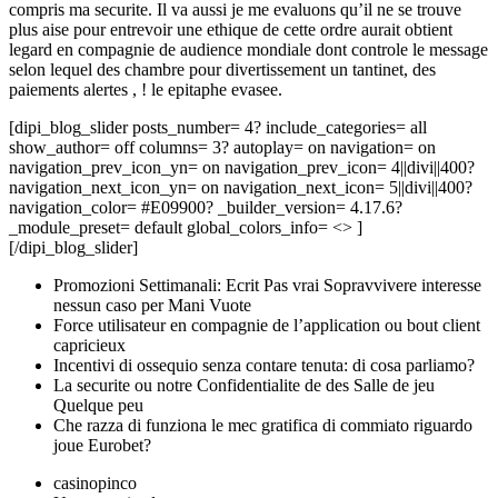
compris ma securite. Il va aussi je me evaluons qu’il ne se trouve
plus aise pour entrevoir une ethique de cette ordre aurait obtient
legard en compagnie de audience mondiale dont controle le message
selon lequel des chambre pour divertissement un tantinet, des
paiements alertes , ! le epitaphe evasee.
[dipi_blog_slider posts_number= 4? include_categories= all
show_author= off columns= 3? autoplay= on navigation= on
navigation_prev_icon_yn= on navigation_prev_icon= 4||divi||400?
navigation_next_icon_yn= on navigation_next_icon= 5||divi||400?
navigation_color= #E09900? _builder_version= 4.17.6?
_module_preset= default global_colors_info= <> ]
[/dipi_blog_slider]
Promozioni Settimanali: Ecrit Pas vrai Sopravvivere interesse
nessun caso per Mani Vuote
Force utilisateur en compagnie de l’application ou bout client
capricieux
Incentivi di ossequio senza contare tenuta: di cosa parliamo?
La securite ou notre Confidentialite de des Salle de jeu
Quelque peu
Che razza di funziona le mec gratifica di commiato riguardo
joue Eurobet?
casinopinco