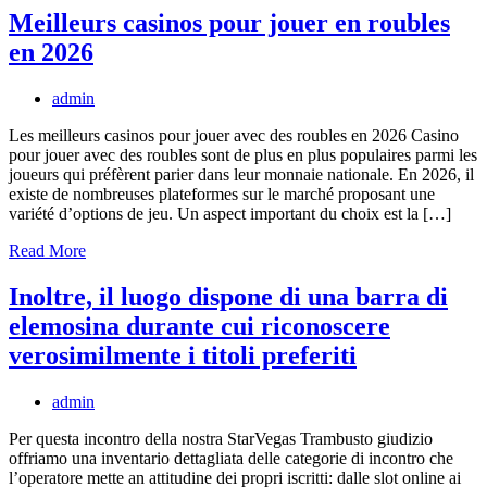
Meilleurs casinos pour jouer en roubles
en 2026
admin
Les meilleurs casinos pour jouer avec des roubles en 2026 Casino
pour jouer avec des roubles sont de plus en plus populaires parmi les
joueurs qui préfèrent parier dans leur monnaie nationale. En 2026, il
existe de nombreuses plateformes sur le marché proposant une
variété d’options de jeu. Un aspect important du choix est la […]
Read More
Inoltre, il luogo dispone di una barra di
elemosina durante cui riconoscere
verosimilmente i titoli preferiti
admin
Per questa incontro della nostra StarVegas Trambusto giudizio
offriamo una inventario dettagliata delle categorie di incontro che
l’operatore mette an attitudine dei propri iscritti: dalle slot online ai