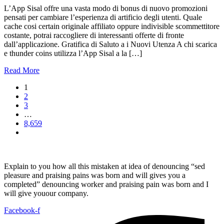
L’App Sisal offre una vasta modo di bonus di nuovo promozioni
pensati per cambiare l’esperienza di artificio degli utenti. Quale
cache cosi certain originale affiliato oppure indivisible scommettitore
costante, potrai raccogliere di interessanti offerte di fronte
dall’applicazione. Gratifica di Saluto a i Nuovi Utenza A chi scarica
e thunder coins utilizza l’App Sisal a la […]
Read More
1
2
3
…
8,659
Explain to you how all this mistaken at idea of denouncing “sed
pleasure and praising pains was born and will gives you a
completed” denouncing worker and praising pain was born and I
will give youour company.
Facebook-f