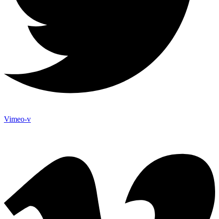
Vimeo-v