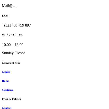
Mail@…
FAX:
+(321) 58 759 897
MON - SAT DAY:
10.00 – 18.00
Sunday Closed
Copyright © by
Calisto
Home
Solutions
Privacy Policies
Contact