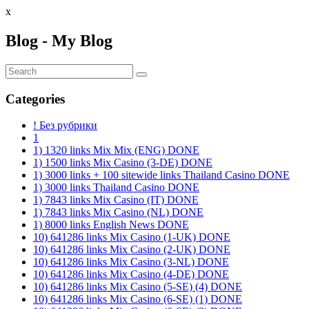
x
Blog - My Blog
Categories
! Без рубрики
1
1) 1320 links Mix Mix (ENG) DONE
1) 1500 links Mix Casino (3-DE) DONE
1) 3000 links + 100 sitewide links Thailand Casino DONE
1) 3000 links Thailand Casino DONE
1) 7843 links Mix Casino (IT) DONE
1) 7843 links Mix Casino (NL) DONE
1) 8000 links English News DONE
10) 641286 links Mix Casino (1-UK) DONE
10) 641286 links Mix Casino (2-UK) DONE
10) 641286 links Mix Casino (3-NL) DONE
10) 641286 links Mix Casino (4-DE) DONE
10) 641286 links Mix Casino (5-SE) (4) DONE
10) 641286 links Mix Casino (6-SE) (1) DONE