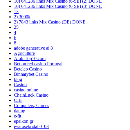
10) 641286 links Mix Casino (6-SE) (2) DONE
10) 641286 links Mix Casino (6-SE) (3) DONE
13
2) 3000k
2) 7843 links Mix Casino (DE) DONE
25
4
6
8
adobe generative ai 8
Agriculture
Arab-Top10.com
Bet on red casino Portugal
Betcleo Casino
Binnarybet Casino
blog
Casino
casino online
ChainLuck Casino
CIB
Computers, Games
dating
e-fit
epeikon.gr
evarosebridal 0103