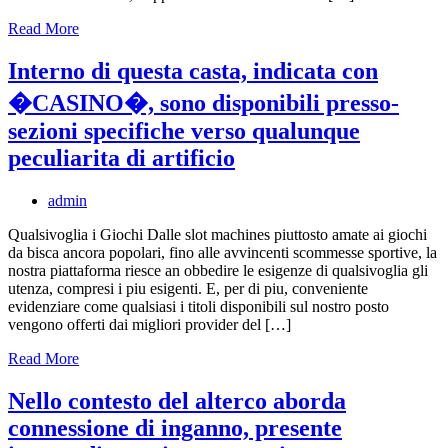
Read More
Interno di questa casta, indicata con
�CASINO�, sono disponibili presso-
sezioni specifiche verso qualunque
peculiarita di artificio
admin
Qualsivoglia i Giochi Dalle slot machines piuttosto amate ai giochi
da bisca ancora popolari, fino alle avvincenti scommesse sportive, la
nostra piattaforma riesce an obbedire le esigenze di qualsivoglia gli
utenza, compresi i piu esigenti. E, per di piu, conveniente
evidenziare come qualsiasi i titoli disponibili sul nostro posto
vengono offerti dai migliori provider del […]
Read More
Nello contesto del alterco aborda
connessione di inganno, presente