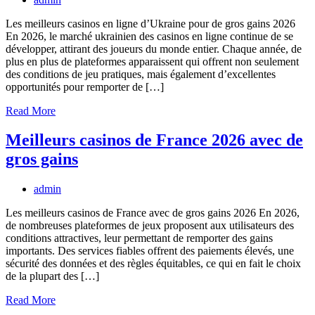
Les meilleurs casinos en ligne d’Ukraine pour de gros gains 2026
En 2026, le marché ukrainien des casinos en ligne continue de se
développer, attirant des joueurs du monde entier. Chaque année, de
plus en plus de plateformes apparaissent qui offrent non seulement
des conditions de jeu pratiques, mais également d’excellentes
opportunités pour remporter de […]
Read More
Meilleurs casinos de France 2026 avec de
gros gains
admin
Les meilleurs casinos de France avec de gros gains 2026 En 2026,
de nombreuses plateformes de jeux proposent aux utilisateurs des
conditions attractives, leur permettant de remporter des gains
importants. Des services fiables offrent des paiements élevés, une
sécurité des données et des règles équitables, ce qui en fait le choix
de la plupart des […]
Read More