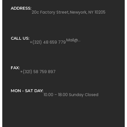
ADDRESS:
20c Factory Street,
Newyork, NY 10205
CALL US:
Mail@…
+(321) 48 659 779
FAX:
+(321) 58 759 897
MON - SAT DAY:
10.00 – 18.00
Sunday Closed