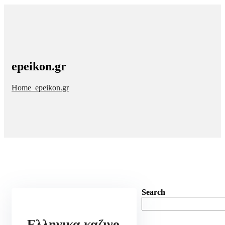
epeikon.gr
Home
epeikon.gr
Search
Ελληνικα καζινο