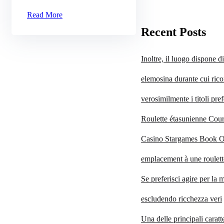
Read More
Recent Posts
Inoltre, il luogo dispone d
elemosina durante cui ric
verosimilmente i titoli pref
Roulette étasunienne Cour
Casino Stargames Book 
emplacement à une roulett
Se preferisci agire per la 
escludendo ricchezza veri
Una delle principali caratt