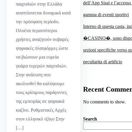
dell’App Sisal e l’accesso
παιχνιδιών στην Ελλάδα
αναπτύσσεται δυναμικά κατά
gamma di eventi sportivi
την πρόσφατη περίοδο.
Interno di questa casta, in
Ολοένα περισσότεροι
�CASINO�, sono disponi
χρήστες αναζητούν σοβαρές
ψηφιακές πλατφόρμες ώστε
sezioni specifiche verso 
να βιώσουν μια ευρεία
peculiarita di artificio
γκάμα τυχερών παιχνιδιών.
Στην ανάλυση που
ακολουθεί θα καλύψουμε
Recent Commen
τους κρίσιμους παράγοντες
της εμπειρίας σε ψηφιακά
No comments to show.
καζίνο. Ρυθμιστικές Αρχές
Search
στον ελληνικό τζόγο Στην
[…]