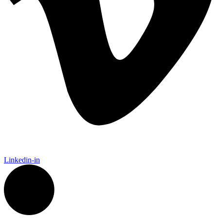
Linkedin-in