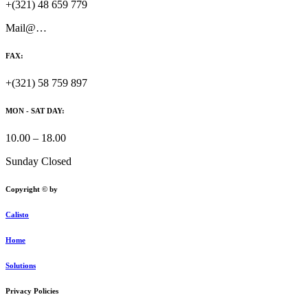
+(321) 48 659 779
Mail@…
FAX:
+(321) 58 759 897
MON - SAT DAY:
10.00 – 18.00
Sunday Closed
Copyright © by
Calisto
Home
Solutions
Privacy Policies