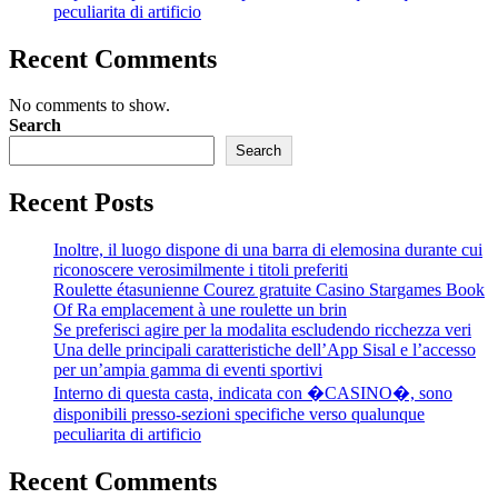
peculiarita di artificio
Recent Comments
No comments to show.
Search
Search
Recent Posts
Inoltre, il luogo dispone di una barra di elemosina durante cui
riconoscere verosimilmente i titoli preferiti
Roulette étasunienne Courez gratuite Casino Stargames Book
Of Ra emplacement à une roulette un brin
Se preferisci agire per la modalita escludendo ricchezza veri
Una delle principali caratteristiche dell’App Sisal e l’accesso
per un’ampia gamma di eventi sportivi
Interno di questa casta, indicata con �CASINO�, sono
disponibili presso-sezioni specifiche verso qualunque
peculiarita di artificio
Recent Comments