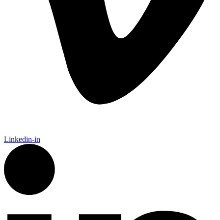
Linkedin-in