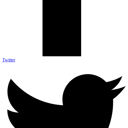
Twitter