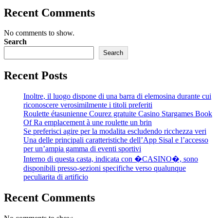
Recent Comments
No comments to show.
Search
Search
Recent Posts
Inoltre, il luogo dispone di una barra di elemosina durante cui
riconoscere verosimilmente i titoli preferiti
Roulette étasunienne Courez gratuite Casino Stargames Book
Of Ra emplacement à une roulette un brin
Se preferisci agire per la modalita escludendo ricchezza veri
Una delle principali caratteristiche dell’App Sisal e l’accesso
per un’ampia gamma di eventi sportivi
Interno di questa casta, indicata con �CASINO�, sono
disponibili presso-sezioni specifiche verso qualunque
peculiarita di artificio
Recent Comments