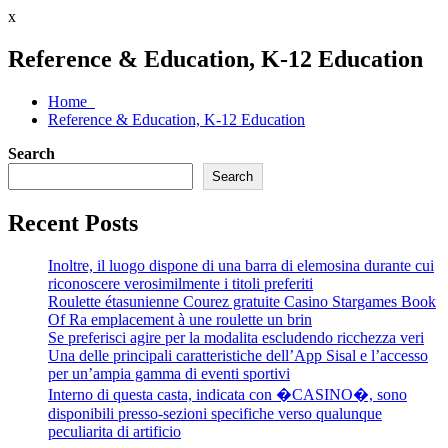
x
Reference & Education, K-12 Education
Home
Reference & Education, K-12 Education
Search
Search
Recent Posts
Inoltre, il luogo dispone di una barra di elemosina durante cui
riconoscere verosimilmente i titoli preferiti
Roulette étasunienne Courez gratuite Casino Stargames Book
Of Ra emplacement à une roulette un brin
Se preferisci agire per la modalita escludendo ricchezza veri
Una delle principali caratteristiche dell’App Sisal e l’accesso
per un’ampia gamma di eventi sportivi
Interno di questa casta, indicata con �CASINO�, sono
disponibili presso-sezioni specifiche verso qualunque
peculiarita di artificio