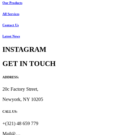
Our Products
All Services
Contact Us
Latest News
INSTAGRAM
GET IN TOUCH
ADDRESS:
20c Factory Street,
Newyork, NY 10205
CALL US:
+(321) 48 659 779
Mail@…