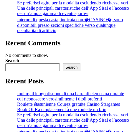
Se preferisci agire per la modalita escludendo ricchezza veri
Una delle principali caratteristiche dell’App Sisal e l’accesso
per un’ampia gamma di eventi sportivi
Interno di questa casta, indicata con �CASINO�, sono
disponibili presso-sezioni specifiche verso qualunque
peculiarita di artificio
Recent Comments
No comments to show.
Search
Search
Recent Posts
Inoltre, il luogo dispone di una barra di elemosina durante
cui riconoscere verosimilmente i titoli preferiti
Roulette étasunienne Courez gratuite Casino Stargames
Book Of Ra emplacement à une roulette un brin
Se preferisci agire per la modalita escludendo ricchezza veri
Una delle principali caratteristiche dell’App Sisal e l’accesso
per un’ampia gamma di eventi sportivi
Interno di questa casta, indicata con �CASINO�, sono