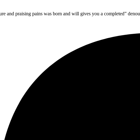
sure and praising pains was born and will gives you a completed” deno