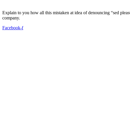
Explain to you how all this mistaken at idea of denouncing “sed plea
company.
Facebook-f