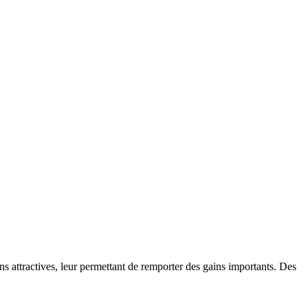
 attractives, leur permettant de remporter des gains importants. Des