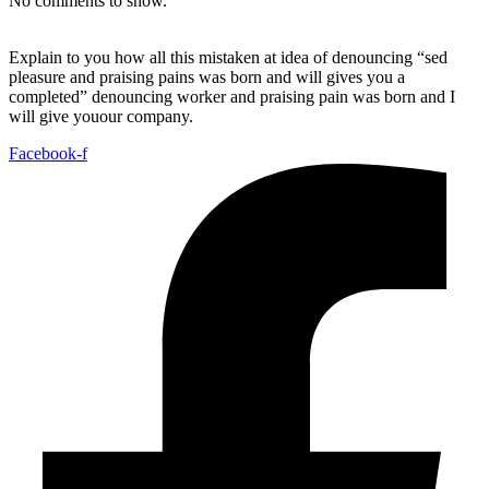
No comments to show.
Explain to you how all this mistaken at idea of denouncing “sed
pleasure and praising pains was born and will gives you a
completed” denouncing worker and praising pain was born and I
will give youour company.
Facebook-f