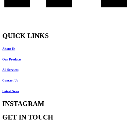
QUICK LINKS
About Us
Our Products
All Services
Contact Us
Latest News
INSTAGRAM
GET IN TOUCH