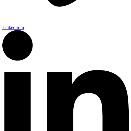
Linkedin-in