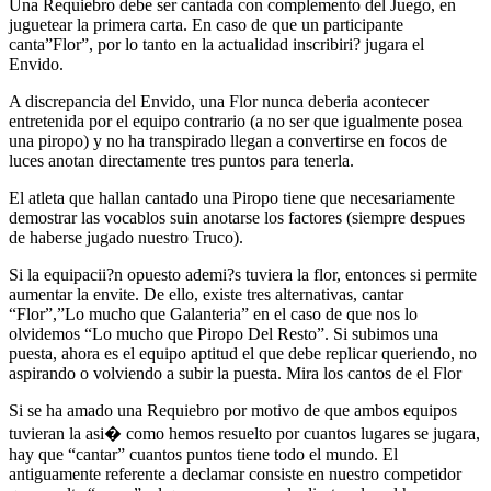
Una Requiebro debe ser cantada con complemento del Juego, en
juguetear la primera carta. En caso de que un participante
canta”Flor”, por lo tanto en la actualidad inscribiri? jugara el
Envido.
A discrepancia del Envido, una Flor nunca deberia acontecer
entretenida por el equipo contrario (a no ser que igualmente posea
una piropo) y no ha transpirado llegan a convertirse en focos de
luces anotan directamente tres puntos para tenerla.
El atleta que hallan cantado una Piropo tiene que necesariamente
demostrar las vocablos suin anotarse los factores (siempre despues
de haberse jugado nuestro Truco).
Si la equipacii?n opuesto ademi?s tuviera la flor, entonces si permite
aumentar la envite. De ello, existe tres alternativas, cantar
“Flor”,”Lo mucho que Galanteria” en el caso de que nos lo
olvidemos “Lo mucho que Piropo Del Resto”. Si subimos una
puesta, ahora es el equipo aptitud el que debe replicar queriendo, no
aspirando o volviendo a subir la puesta. Mira los cantos de el Flor
Si se ha amado una Requiebro por motivo de que ambos equipos
tuvieran la asi� como hemos resuelto por cuantos lugares se jugara,
hay que “cantar” cuantos puntos tiene todo el mundo. El
antiguamente referente a declamar consiste en nuestro competidor