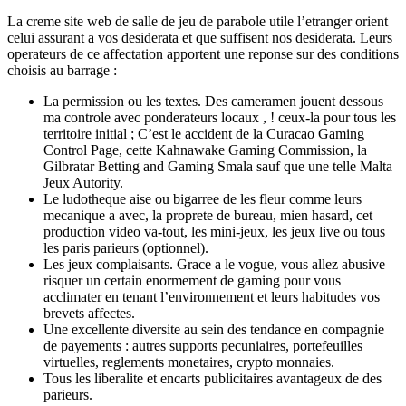
La creme site web de salle de jeu de parabole utile l’etranger orient
celui assurant a vos desiderata et que suffisent nos desiderata. Leurs
operateurs de ce affectation apportent une reponse sur des conditions
choisis au barrage :
La permission ou les textes. Des cameramen jouent dessous
ma controle avec ponderateurs locaux , ! ceux-la pour tous les
territoire initial ; C’est le accident de la Curacao Gaming
Control Page, cette Kahnawake Gaming Commission, la
Gilbratar Betting and Gaming Smala sauf que une telle Malta
Jeux Autority.
Le ludotheque aise ou bigarree de les fleur comme leurs
mecanique a avec, la proprete de bureau, mien hasard, cet
production video va-tout, les mini-jeux, les jeux live ou tous
les paris parieurs (optionnel).
Les jeux complaisants. Grace a le vogue, vous allez abusive
risquer un certain enormement de gaming pour vous
acclimater en tenant l’environnement et leurs habitudes vos
brevets affectes.
Une excellente diversite au sein des tendance en compagnie
de payements : autres supports pecuniaires, portefeuilles
virtuelles, reglements monetaires, crypto monnaies.
Tous les liberalite et encarts publicitaires avantageux de des
parieurs.