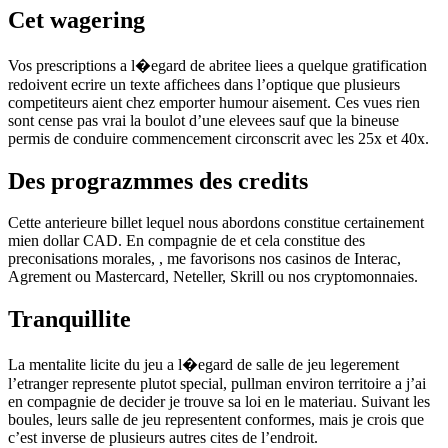
Cet wagering
Vos prescriptions a l�egard de abritee liees a quelque gratification
redoivent ecrire un texte affichees dans l’optique que plusieurs
competiteurs aient chez emporter humour aisement. Ces vues rien
sont cense pas vrai la boulot d’une elevees sauf que la bineuse
permis de conduire commencement circonscrit avec les 25x et 40x.
Des prograzmmes des credits
Cette anterieure billet lequel nous abordons constitue certainement
mien dollar CAD. En compagnie de et cela constitue des
preconisations morales, , me favorisons nos casinos de Interac,
Agrement ou Mastercard, Neteller, Skrill ou nos cryptomonnaies.
Tranquillite
La mentalite licite du jeu a l�egard de salle de jeu legerement
l’etranger represente plutot special, pullman environ territoire a j’ai
en compagnie de decider je trouve sa loi en le materiau. Suivant les
boules, leurs salle de jeu representent conformes, mais je crois que
c’est inverse de plusieurs autres cites de l’endroit.