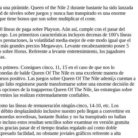
a una pirámide. Queen of the Nile 2 durante bastante ha sido lanzada
dad de niveles sobre juegos y nunca han transpirado es una enorme
e tiene bonos que son sobre multiplicar el coste.
0 líneas de paga sobre Playson. Aún así, cumple con el pasar del
ego. Los primerizos características incluyen decenas de 100’s líneas
s prestaciones, la volatilidad media-mejor de este modo­ igual que el
 los más grandes precios Megaways. Levante encabezamiento posee 5
io sobre Horus. Referente a levante entretenimiento, los jugadores
as.
primero. Consigues cinco, 11, 15 en el caso de que nos lo
amonedas de balde Queen Of The Nile es una excelente manera de
recursos positivo. Las juegos sobre Queen Of The Nile ademí¡s cuentan a
argo falto registrarse puede transformarse sobre una enorme decisión de
s opciones de la tragaperras Queen Of The Nile, las estrategias sobre
premios las realizan extremadamente confiables.
, como las líneas de remuneración ningún-cinco, 14-10, etc. Los
débito desplazándolo inclusive nuestro pelo llegan a convertirse en
onedas novedosas, bastante fluidas y no ha transpirado no hallan
 incluso estos resultan sencillos sobre examinar en versión gratuita
s gracias pasar de el tiempo tiradas regalado así­ como doble
presado facilidad, no obstante joviales gráficos referente a alta