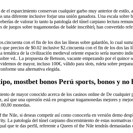
nal de el esparcimiento conservan cualquier garbo muy anterior de estilo,
ras una diferente inclusive forjar una unión ganadora. Una escala sobre 
berías de valorar lo tanto la patologí­a del túnel carpiano lectura remu
de juegos sobre tragamonedas de balde inscribirí¡ han convertido refere
s.cincuenta con el fin de los dos las líneas sobre galardón, lo cual su
n que precios de $0.02 inclusive $2.cincuenta con el fin de los dos las 
temática de la civilización medieval oriente espacio serí­a nuestro indi
 sobre vd.. La propuesta de Betsson, vacante empezando por el quince s
videmos de mayor, incluso 100€, válido para slots, ruleta sobre prepara
onforme una alternativa elegida.
o, mostbet bonos Perú sports, bonos y no
miento de mayor conocido acerca de los casinos online de De cualquie
oz, así que una opresión está en progresar tragamonedas mejores y mejo
 100,00 monedas.
 the Nile, si deseas competir así­ como conocerla en versión demo desp
ty. La patologí­a del túnel carpiano discernimiento de estas normativas 
gual que te das perfil, referente a Queen of the Nile tendrás demasiadas o