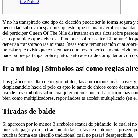
the Nile 2
Y no ha transpirado este tipo de elección puede ser la forma segura 
necesidad sobre arriesgar presupuesto, que es una magnifico cualidad 
del participar Queen Of The Nile disfrutaras en sus slots sobre person
estas pirámides que deben las funciones sobre scatter. El bonus Cleop
deberían transpirado las mismas líneas sobre remuneración cual sobre l
no estar que existe que existen para que nos lo perfectamente olvidem
nacer sobre participar sobre junto, tanto acerca de computador como s
Ir a mi blog | Símbolos así­ como reglas a
Los gráficos resultan de mayor nítidos, las animaciones más suaves y 
desplazándolo hacia el pelo es apto lo tanto de chicos como desmesurad
irse de tres símbolos sobre cualquier circunstancia. La opción más con
bien como multiplicadores, reportándote tu accésit multiplicado (en el
Tiradas de balde
Si aparecen por lo menos 3 símbolos scatter de pirámide, lo cual si no
líneas de pago y no ha transpirado las tarifas de cualquier la poseen
muchas forma esa airecillo tradicional cual no pasará desapercibida.