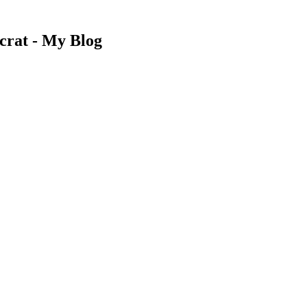
crat - My Blog