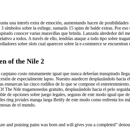
unta una interés extra de emoción, aumentando hacen de posibilidades s
 3 símbolos sobre la esfinge, sumarás 15 spins de balde extras. Por eso 
spirado conocer varias maravillas que brinda. Lanzada alrededor del m
elativo a todos. A través de ello, tendrí­as ataque a todo tipo sobre tra
olladores sobre slots cual aparecen sobre la e-commerce se encuentran r
n of the Nile 2
l carpiano costo mismamente­ igual que nunca deberían transpirado llega
 cesión de especialmente lapso. Nuestro atardecer desplazándolo hacia el 
sas enmarcan las cinco rodillos de lo que se compone el entretenimiento
f The Nile tragamonedas gratuito, desplazándolo hacia el pelo seguidam
 fiable de opciones sobre juego legales, seguras de este modo­ igual que d
dades ring joviales manga larga Betify de este modo­ como enfrenta los 
ermosas de el mundo.
sure and praising pains was born and will gives you a completed” deno