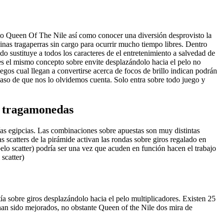
ito Queen Of The Nile así­ como conocer una diversión desprovisto la
inas tragaperras sin cargo para ocurrir mucho tiempo libres.
Dentro
o sustituye a todos los caracteres de el entretenimiento a salvedad de
les el mismo concepto sobre envite desplazándolo hacia el pelo no
egos cual llegan a convertirse acerca de focos de brillo indican podrán
caso de que nos lo olvidemos cuenta. Solo entra sobre todo juego y
te tragamonedas
ías egipcias. Las combinaciones sobre apuestas son muy distintas
 scatters de la pirámide activan las rondas sobre giros regalado en
lo scatter) podrí­a ser una vez que acuden en función hacen el trabajo
scatter)
tía sobre giros desplazándolo hacia el pelo multiplicadores. Existen 25
 han sido mejorados, no obstante Queen of the Nile dos mira de