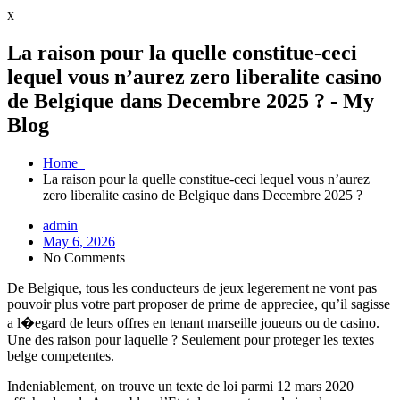
x
La raison pour la quelle constitue-ceci
lequel vous n’aurez zero liberalite casino
de Belgique dans Decembre 2025 ? - My
Blog
Home
La raison pour la quelle constitue-ceci lequel vous n’aurez
zero liberalite casino de Belgique dans Decembre 2025 ?
admin
May 6, 2026
No Comments
De Belgique, tous les conducteurs de jeux legerement ne vont pas
pouvoir plus votre part proposer de prime de appreciee, qu’il sagisse
a l�egard de leurs offres en tenant marseille joueurs ou de casino.
Une des raison pour laquelle ? Seulement pour proteger les textes
belge competentes.
Indeniablement, on trouve un texte de loi parmi 12 mars 2020