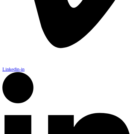
Linkedin-in