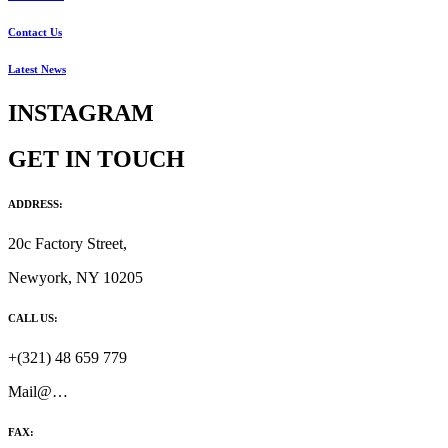
Contact Us
Latest News
INSTAGRAM
GET IN TOUCH
ADDRESS:
20c Factory Street,
Newyork, NY 10205
CALL US:
+(321) 48 659 779
Mail@…
FAX: