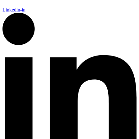
Linkedin-in